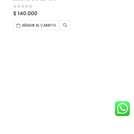
0
fuera de 5
$
140.000
AÑADIR AL CARRITO