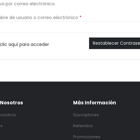
a por correo electrónico.
re de usuario o correo electrónico
*
Restablecer Contras
clic aquí para acceder
 Nosotros
Más Información
osotros
Suscriptores
os
Referidos
Promociones