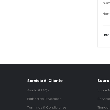
nuev
Nomb
Haz 
Servicio Al Cliente
Sobre
Ayuda & FAQs
Sobre N
Política de Privacidad
Servici
Terminos & Condiciones
Tienda