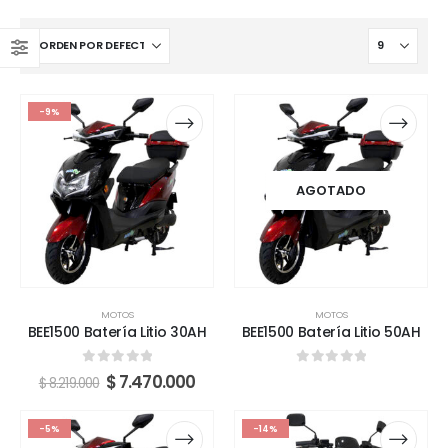
-9%
AGOTADO
MOTOS
MOTOS
BEE1500 Batería Litio 30AH
BEE1500 Batería Litio 50AH
0
fuera de 5
0
fuera de 5
$
7.470.000
$
8.219.000
-5%
-14%