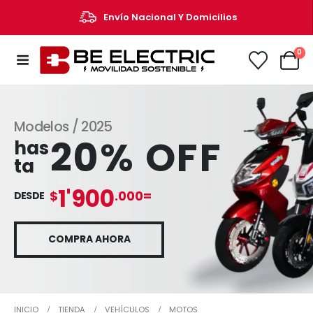
Envío Nacional Y Domicilios
0
Modelos / 2025
20% OFF
has
ta
1'900
$
.000=
DESDE
COMPRA AHORA
INICIO
TIENDA
VEHÍCULOS
MOTOS