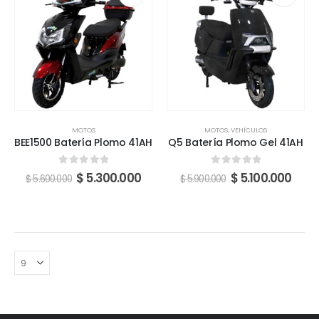
MOTOS
MOTOS
,
VEHÍCULOS
BEE1500 Batería Plomo 41AH
Q5 Batería Plomo Gel 41AH
0
fuera de 5
0
fuera de 5
$
5.300.000
$
5.100.000
$
5.600.000
$
5.900.000