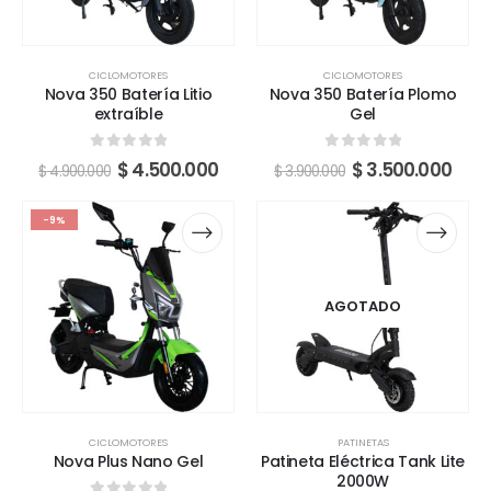
CICLOMOTORES
CICLOMOTORES
Nova 350 Batería Litio
Nova 350 Batería Plomo
extraíble
Gel
0
fuera de 5
0
fuera de 5
$
4.500.000
$
3.500.000
$
4.900.000
$
3.900.000
-9%
AGOTADO
CICLOMOTORES
PATINETAS
Nova Plus Nano Gel
Patineta Eléctrica Tank Lite
2000W