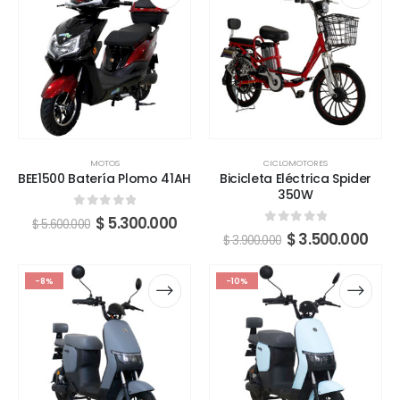
MOTOS
CICLOMOTORES
BEE1500 Batería Plomo 41AH
Bicicleta Eléctrica Spider
350W
0
fuera de 5
$
5.300.000
$
5.600.000
0
fuera de 5
$
3.500.000
$
3.900.000
-8%
-10%