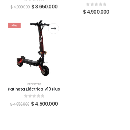
0
fuera de 5
$
3.650.000
$
4.000.000
0
fuera de 5
$
4.900.000
-9%
PATINETAS
Patineta Eléctrica V10 Plus
0
fuera de 5
$
4.500.000
$
4.950.000