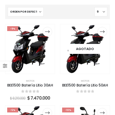
-9%
AGOTADO
MOTOS
MOTOS
BEE1500 Batería Litio 30AH
BEE1500 Batería Litio 50AH
0
fuera de 5
0
fuera de 5
$
7.470.000
$
8.219.000
-5%
-10%