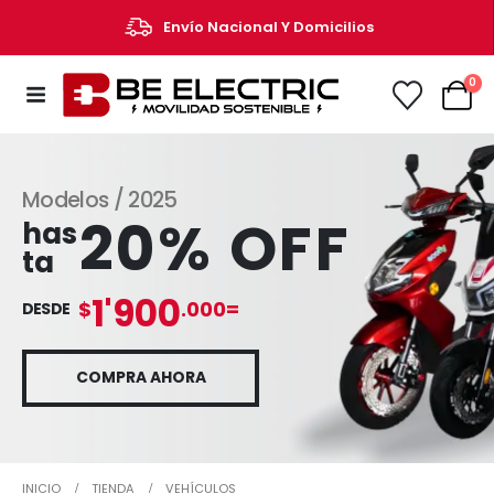
Envío Nacional Y Domicilios
0
Modelos / 2025
20% OFF
has
ta
1'900
$
.000=
DESDE
COMPRA AHORA
INICIO
TIENDA
VEHÍCULOS