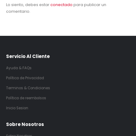
Lo siento, debes estar
conectado
para publicar un
comentario.
Servicio Al Cliente
Ayuda & FAQs
Política de Privacidad
Terminos & Condiciones
Política de reembolsos
Inicio Sesion
Sobre Nosotros
Sobre Nosotros