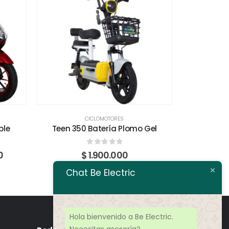
CICLOMOTORES
ble
Teen 350 Batería Plomo Gel
VX350 Ba
0
fuera de 5
0
$
1.900.000
$
4.600
Chat Be Electric
Hola bienvenido a Be Electric.
Necesitas asesoría?