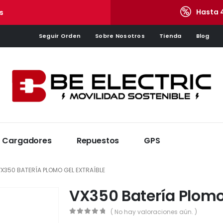
Hasta 
s
Seguir Orden
Sobre Nosotros
Tienda
Blog
Cargadores
Repuestos
GPS
X350 BATERÍA PLOMO GEL EXTRAÍBLE
VX350 Batería Plomo 
( No hay valoraciones aún. )
0
de 5