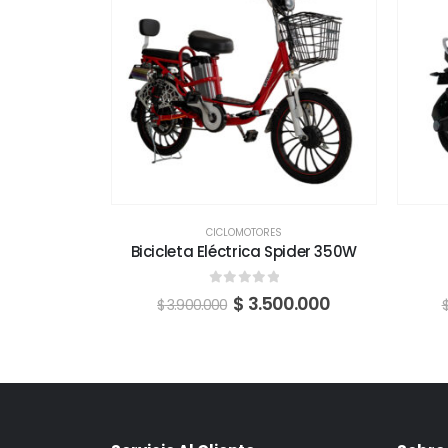
CICLOMOTORES
Extraíble
Bicicleta Eléctrica Spider 350W
 5
0
fuera de 5
0.000
$
3.500.000
$
3.900.000