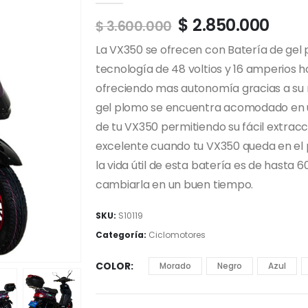
$
2.850.000
$
3.600.000
La VX350 se ofrecen con Batería de gel 
tecnología de 48 voltios y 16 amperios 
ofreciendo mas autonomía gracias a su 
gel plomo se encuentra acomodado en u
de tu VX350 permitiendo su fácil extracc
excelente cuando tu VX350 queda en el 
la vida útil de esta batería es de hasta
cambiarla en un buen tiempo.
SKU:
S10119
Categoría:
Ciclomotores
COLOR
Morado
Negro
Azul