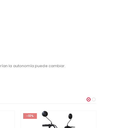
arían la autonomía puede cambiar.
-10%
-11%