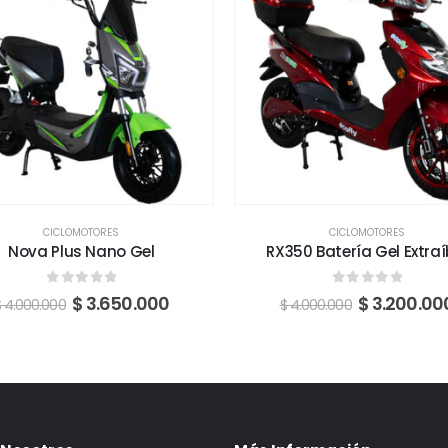
CICLOMOTORES
CICLOMOTORES
Nova Plus Nano Gel
RX350 Batería Gel Extraí
0
fuera de 5
0
fuera de 5
$
3.650.000
$
3.200.00
$
4.000.000
$
4.000.000