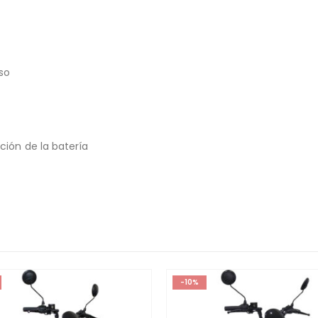
so
ión de la batería
-10%