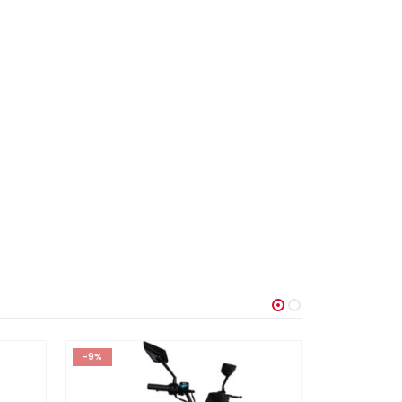
-9%
-10%