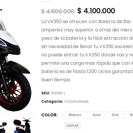
$
4.100.000
$
4.600.000
La VX350 se ofrecen con Batería de litio:
amperios muy superior a otras del merc
peso de la batería y la fácil extracción
sin necesidad de llevar tu VX350 excele
no puede entrar tu VX350 donde vas y nece
permite una carga mas rápida que con las
batería es de hasta 1200 ciclos garanti
buen tiempo.
SKU:
S10119-L
Categoría:
Ciclomotores
COLOR
Blanco
Azul
Gris
R
LIMPIAR