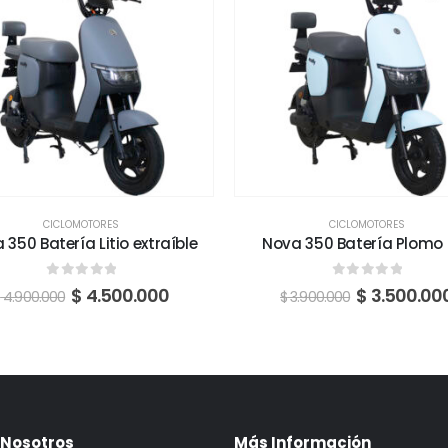
CICLOMOTORES
CICLOMOTORES
 350 Batería Litio extraíble
Nova 350 Batería Plomo 
0
fuera de 5
0
fuera de 5
$
4.500.000
$
3.500.00
$
4.900.000
$
3.900.000
 Nosotros
Más Información