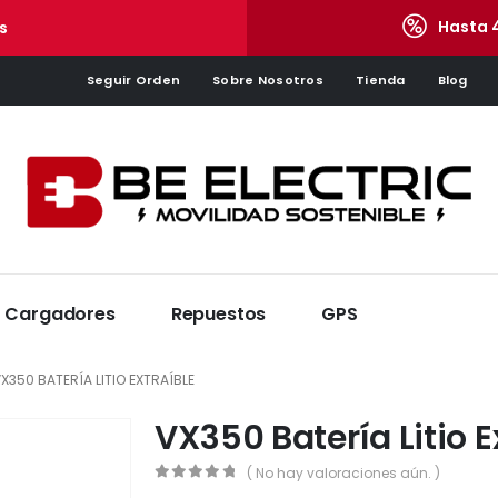
Hasta 
s
Seguir Orden
Sobre Nosotros
Tienda
Blog
Cargadores
Repuestos
GPS
X350 BATERÍA LITIO EXTRAÍBLE
VX350 Batería Litio E
( No hay valoraciones aún. )
0
de 5