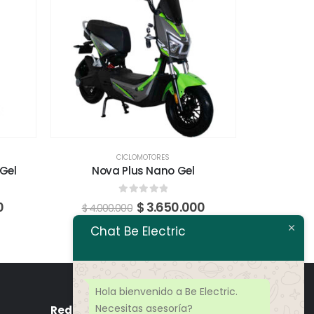
CICLOMOTORES
Gel
Nova Plus Nano Gel
Teen 35
0
fuera de 5
0
$
3.650.000
$
4.000.000
Chat Be Electric
Hola bienvenido a Be Electric.
Necesitas asesoría?
Redes Sociales